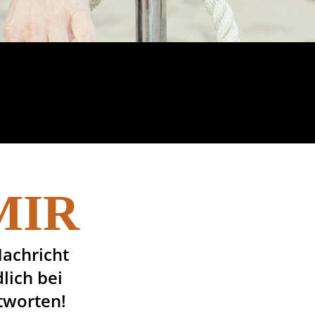
 MIR
Nachricht
lich bei
ntworten!