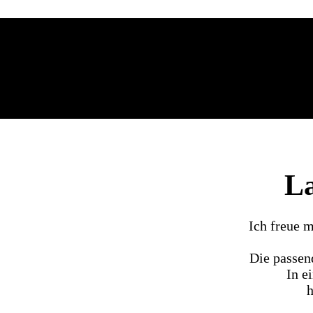
La
Ich freue 
Die passen
In e
h