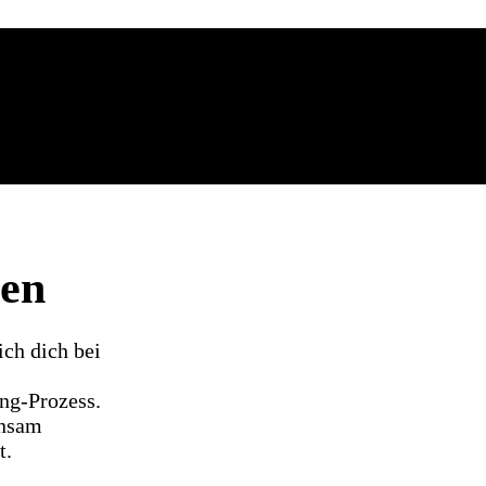
ten
ich dich bei
ing-Prozess.
insam
t.