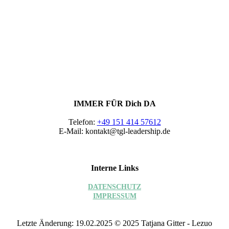
E45B83E1-DC49-46F7-8557-0FAF18F30283
IMMER FÜR Dich DA
Telefon:
+49 151 414 57612
E-Mail: kontakt@tgl-leadership.de
Interne Links
DATEN­SCHUTZ
IMPRESSUM
Letzte Änderung: 19.02.2025 © 2025 Tatjana Gitter - Lezuo