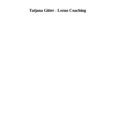
Tatjana Gitter - Lezuo Coaching
Bild 17.10.23 um 11.58