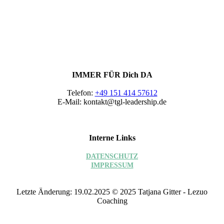
E45B83E1-DC49-46F7-8557-0FAF18F30283
IMMER FÜR Dich DA
Telefon:
+49 151 414 57612
E-Mail: kontakt@tgl-leadership.de
Interne Links
DATEN­SCHUTZ
IMPRESSUM
Letzte Änderung: 19.02.2025 © 2025 Tatjana Gitter - Lezuo
Coaching