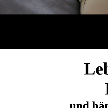
Leb
und hän