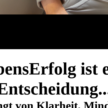
ensErfolg ist 
Entscheidung..
gt von Klarheit, Min