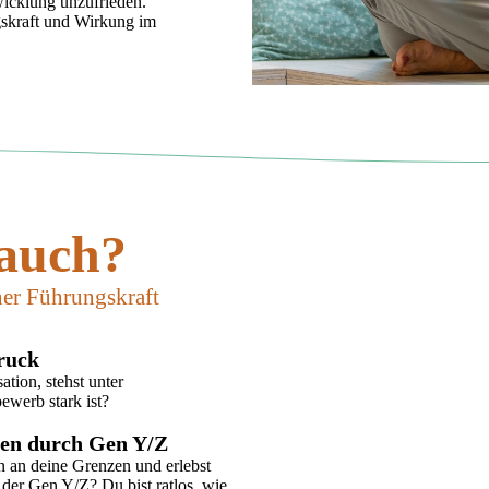
wicklung unzufrieden.
gskraft und Wirkung im
 auch?
ner Führungskraft
ruck
ation, stehst unter
ewerb stark ist?
gen durch Gen Y/Z
n an deine Grenzen und erlebst
 der Gen Y/Z? Du bist ratlos, wie