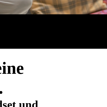
eine
.
dset und